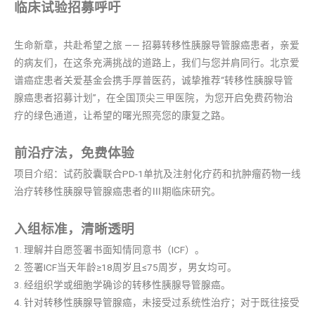
临床试验招募呼吁
生命新章，共赴希望之旅 —— 招募转移性胰腺导管腺癌患者，亲爱
的病友们，在这条充满挑战的道路上，我们与您并肩同行。北京爱
谱癌症患者关爱基金会携手厚普医药，诚挚推荐“转移性胰腺导管
腺癌患者招募计划”，在全国顶尖三甲医院，为您开启免费药物治
疗的绿色通道，让希望的曙光照亮您的康复之路。
前沿疗法，免费体验
项目介绍：试药胶囊联合PD-1单抗及注射化疗药和抗肿瘤药物一线
治疗转移性胰腺导管腺癌患者的Ⅲ期临床研究。
入组标准，清晰透明
1. 理解并自愿签署书面知情同意书（ICF）。
2. 签署ICF当天年龄≥18周岁且≤75周岁，男女均可。
3. 经组织学或细胞学确诊的转移性胰腺导管腺癌。
4. 针对转移性胰腺导管腺癌，未接受过系统性治疗；对于既往接受