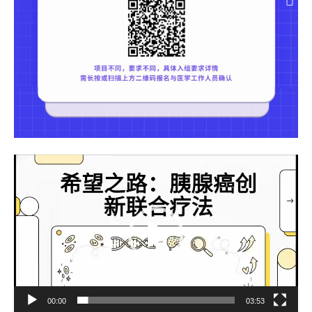
视
频
播
放
器
00:00
03:53