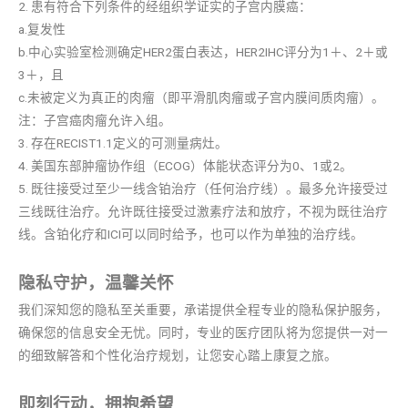
2. 患有符合下列条件的经组织学证实的子宫内膜癌：
a.复发性
b.中心实验室检测确定HER2蛋白表达，HER2IHC评分为1＋、2＋或
3＋，且
c.未被定义为真正的肉瘤（即平滑肌肉瘤或子宫内膜间质肉瘤）。
注：子宫癌肉瘤允许入组。
3. 存在RECIST1.1定义的可测量病灶。
4. 美国东部肿瘤协作组（ECOG）体能状态评分为0、1或2。
5. 既往接受过至少一线含铂治疗（任何治疗线）。最多允许接受过
三线既往治疗。允许既往接受过激素疗法和放疗，不视为既往治疗
线。含铂化疗和ICI可以同时给予，也可以作为单独的治疗线。
隐私守护，温馨关怀
我们深知您的隐私至关重要，承诺提供全程专业的隐私保护服务，
确保您的信息安全无忧。同时，专业的医疗团队将为您提供一对一
的细致解答和个性化治疗规划，让您安心踏上康复之旅。
即刻行动，拥抱希望