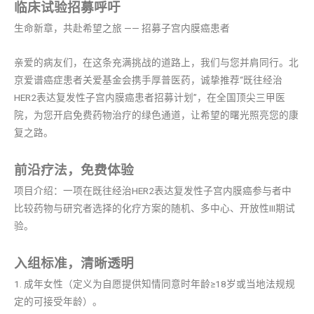
临床试验招募呼吁
生命新章，共赴希望之旅 —— 招募子宫内膜癌患者
亲爱的病友们，在这条充满挑战的道路上，我们与您并肩同行。北
京爱谱癌症患者关爱基金会携手厚普医药，诚挚推荐“既往经治
HER2表达复发性子宫内膜癌患者招募计划”，在全国顶尖三甲医
院，为您开启免费药物治疗的绿色通道，让希望的曙光照亮您的康
复之路。
前沿疗法，免费体验
项目介绍：一项在既往经治HER2表达复发性子宫内膜癌参与者中
比较药物与研究者选择的化疗方案的随机、多中心、开放性III期试
验。
入组标准，清晰透明
1. 成年女性（定义为自愿提供知情同意时年龄≥18岁或当地法规规
定的可接受年龄）。