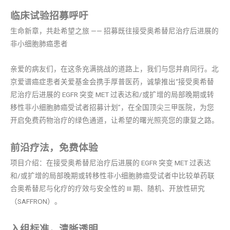
临床试验招募呼吁
生命新章，共赴希望之旅 —— 招募既往接受奥希替尼治疗后进展的
非小细胞肺癌患者
亲爱的病友们，在这条充满挑战的道路上，我们与您并肩同行。北
京爱谱癌症患者关爱基金会携手厚普医药，诚挚推出“接受奥希替
尼治疗后进展的 EGFR 突变 MET 过表达和/或扩增的局部晚期或转
移性非小细胞肺癌受试者招募计划”，在全国顶尖三甲医院，为您
开启免费药物治疗的绿色通道，让希望的曙光照亮您的康复之路。
前沿疗法，免费体验
项目介绍：在接受奥希替尼治疗后进展的 EGFR 突变 MET 过表达
和/或扩增的局部晚期或转移性非小细胞肺癌受试者中比较单药联
合奥希替尼与化疗的疗效与安全性的 III 期、随机、开放性研究
（SAFFRON）。
入组标准，清晰透明