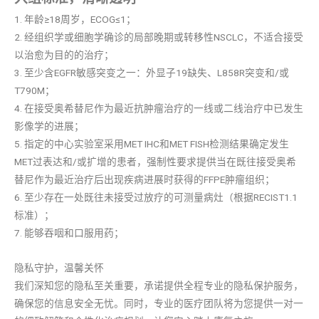
1. 年龄≥18周岁，ECOG≤1；
2. 经组织学或细胞学确诊的局部晚期或转移性NSCLC，不适合接受
以治愈为目的的治疗；
3. 至少含EGFR敏感突变之一：外显子19缺失、L858R突变和/或
T790M；
4. 在接受奥希替尼作为最近抗肿瘤治疗的一线或二线治疗中已发生
影像学的进展；
5. 指定的中心实验室采用MET IHC和MET FISH检测结果确定发生
MET过表达和/或扩增的患者，强制性要求提供当在既往接受奥希
替尼作为最近治疗后出现疾病进展时获得的FFPE肿瘤组织；
6. 至少存在一处既往未接受过放疗的可测量病灶（根据RECIST1.1
标准）；
7. 能够吞咽和口服用药；
隐私守护，温馨关怀
我们深知您的隐私至关重要，承诺提供全程专业的隐私保护服务，
确保您的信息安全无忧。同时，专业的医疗团队将为您提供一对一