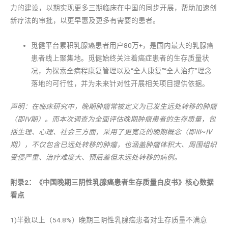
力的建设，以期实现更多三期临床在中国的同步开展，帮助加速创
新疗法的审批，以更早惠及更多有需要的患者。
觅健平台累积乳腺癌患者用户80万+，是国内最大的乳腺癌
患者线上聚集地。觅健始终关注着癌症患者的生存质量状
况，为探索全病程康复管理以及“全人康复”“全人治疗”理念
落地的可行性，并为未来针对性开展相关项目提供依据。
声明：在临床研究中，晚期肿瘤常被定义为已发生远处转移的肿瘤
（即Ⅳ期）。而本次调查为全面评估晚期肿瘤患者的生存质量，包
括生理、心理、社会三方面，采用了更宽泛的晚期概念（即Ⅲ~Ⅳ
期），不仅包含已远处转移的肿瘤，也涵盖肿瘤体积大、周围组织
受侵严重、治疗难度大、预后差但未远处转移的病例。
附录2：《中国晚期三阴性乳腺癌患者生存质量白皮书》核心数据
看点
1)半数以上（54.8%）晚期三阴性乳腺癌患者对生存质量不满意