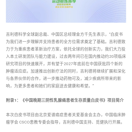
吉利德科学全球副总裁、中国区总经理金方千先生表示，“白皮书
为我们进一步理解并支持患者的全方位需求奠定了基础。吉利德致
力于为重疾患者革新治疗方案，依托全球的创新实力，我们大力投
入本土研发团队与能力建设，过去两年间已在国内推动约20项临床
研究项目的快速展开，并有望于2027年底前在中国获批四个新的
肿瘤适应症。加速推出创新疗法的同时，吉利德将继续扩展和深化
与各界伙伴的合作，进一步推动药物可及，减少疾病所带来的影
响，为更多患者和她们的家庭送去健康和希望。”
附
录
1：《中
国
晚期三
阴
性乳腺癌患者生存
质
量白皮
书
》
项
目
简
介
本次白皮书项目由北京爱谱癌症患者关爱基金会主办，中国临床肿
瘤学会 CSCO患教专委会指导，吉利德中国支持、觅健执行开展。