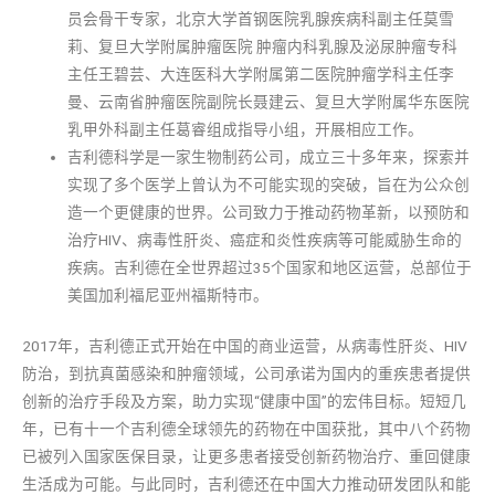
员会骨干专家，北京大学首钢医院乳腺疾病科副主任莫雪
莉、复旦大学附属肿瘤医院 肿瘤内科乳腺及泌尿肿瘤专科
主任王碧芸、大连医科大学附属第二医院肿瘤学科主任李
曼、云南省肿瘤医院副院长聂建云、复旦大学附属华东医院
乳甲外科副主任葛睿组成指导小组，开展相应工作。
吉利德科学是一家生物制药公司，成立三十多年来，探索并
实现了多个医学上曾认为不可能实现的突破，旨在为公众创
造一个更健康的世界。公司致力于推动药物革新，以预防和
治疗HIV、病毒性肝炎、癌症和炎性疾病等可能威胁生命的
疾病。吉利德在全世界超过35个国家和地区运营，总部位于
美国加利福尼亚州福斯特市。
2017年，吉利德正式开始在中国的商业运营，从病毒性肝炎、HIV
防治，到抗真菌感染和肿瘤领域，公司承诺为国内的重疾患者提供
创新的治疗手段及方案，助力实现“健康中国”的宏伟目标。短短几
年，已有十一个吉利德全球领先的药物在中国获批，其中八个药物
已被列入国家医保目录，让更多患者接受创新药物治疗、重回健康
生活成为可能。与此同时，吉利德还在中国大力推动研发团队和能