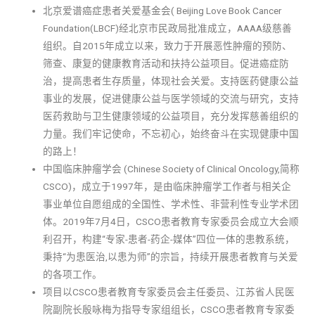
北京爱谱癌症患者关爱基金会( Beijing Love Book Cancer
Foundation(LBCF)经北京市民政局批准成立，AAAA级慈善
组织。自2015年成立以来，致力于开展恶性肿瘤的预防、
筛查、康复的健康教育活动和扶持公益项目。促进癌症防
治，提高患者生存质量，体现社会关爱。支持医药健康公益
事业的发展，促进健康公益与医学领域的交流与研究，支持
医药救助与卫生健康领域的公益项目，充分发挥慈善组织的
力量。我们牢记使命，不忘初心，始终奋斗在实现健康中国
的路上！
中国临床肿瘤学会 (Chinese Society of Clinical Oncology,简称
CSCO)，成立于1997年，是由临床肿瘤学工作者与相关企
事业单位自愿组成的全国性、学术性、非营利性专业学术团
体。2019年7月4日，CSCO患者教育专家委员会成立大会顺
利召开，构建“专家-患者-药企-媒体”四位一体的患教系统，
秉持“为患医治,以患为师”的宗旨，持续开展患者教育与关爱
的各项工作。
项目以CSCO患者教育专家委员会主任委员、江苏省人民医
院副院长殷咏梅为指导专家组组长，CSCO患者教育专家委