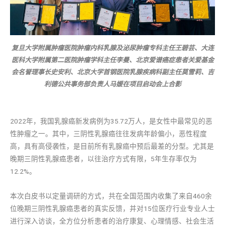
复旦大学附属肿瘤医院肿瘤内科乳腺及泌尿肿瘤专科主任王碧芸、大连
医科大学附属第二医院肿瘤学科主任李曼、北京爱谱癌症患者关爱基金
会名誉理事长史安利、北京大学首钢医院乳腺疾病科副主任莫雪莉、吉
利德公共事务部负责人马媛在项目启动会上合影
2022年，我国乳腺癌新发病例为35.72万人，是女性中最常见的恶
性肿瘤之一。其中，三阴性乳腺癌往往发病年龄偏小，恶性程度
高，具有高侵袭性，是目前所有乳腺癌中预后最差的分型。尤其是
晚期三阴性乳腺癌患者，以往治疗方式有限，5年生存率仅为
12.2%。
本次白皮书以定量调研的方式，共在全国范围内收集了来自460余
位晚期三阴性乳腺癌患者的真实反馈，并对15位医疗行业专业人士
进行深入访谈，全方位分析患者的治疗康复、心理情感、社会生活