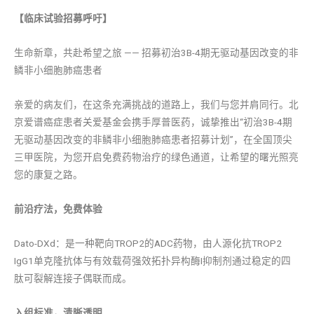
【临床试验招募呼吁】
生命新章，共赴希望之旅 —— 招募初治3B-4期无驱动基因改变的非
鳞非小细胞肺癌患者
亲爱的病友们，在这条充满挑战的道路上，我们与您并肩同行。北
京爱谱癌症患者关爱基金会携手厚普医药，诚挚推出“初治3B-4期
无驱动基因改变的非鳞非小细胞肺癌患者招募计划”，在全国顶尖
三甲医院，为您开启免费药物治疗的绿色通道，让希望的曙光照亮
您的康复之路。
前沿疗法，免费体验
Dato-DXd：是一种靶向TROP2的ADC药物，由人源化抗TROP2
IgG1单克隆抗体与有效载荷强效拓扑异构酶I抑制剂通过稳定的四
肽可裂解连接子偶联而成。
入组标准，清晰透明