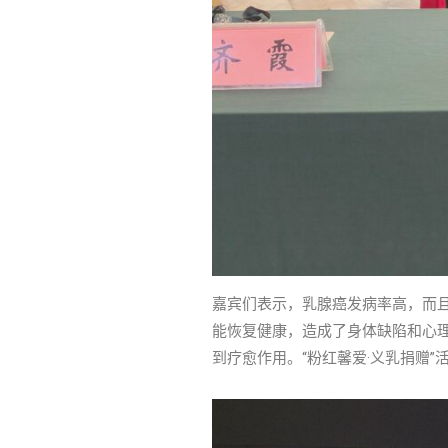
嘉宾们表示，乳腺癌发病率高，而且
能恢复健康，造成了身体缺陷和心
到疗愈作用。“粉红馨爱·义乳捐赠