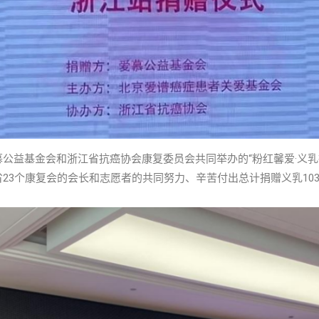
公益基金会和浙江省抗癌协会康复委员会共同举办的“粉红馨爱·义乳
3个康复会的会长和志愿者的共同努力、辛苦付出总计捐赠义乳1037