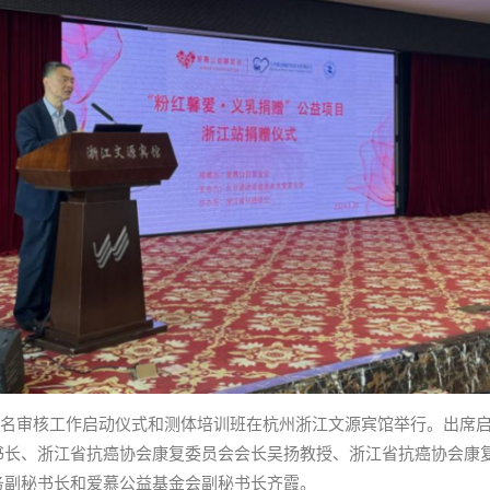
备和报名审核工作启动仪式和测体培训班在杭州浙江文源宾馆举行。出席
书长、浙江省抗癌协会康复委员会会长吴扬教授、浙江省抗癌协会康
务副秘书长和爱慕公益基金会副秘书长齐霞。