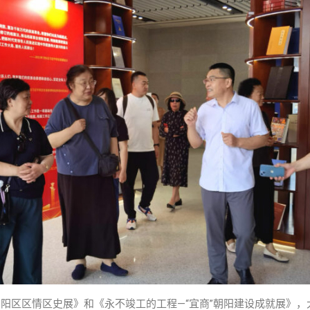
阳区区情区史展》和《永不竣工的工程—“宜商”朝阳建设成就展》