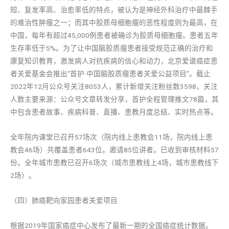
短、复发率高、治愈率低的特点，被认为是神经外科治疗中最棘手
的难治性肿瘤之一；而其中胶质母细胞瘤的恶性程度则为最高，在
中国，每年有超过45,000例患者被确诊为胶质母细胞瘤。患者五年
生存率低于5%。为了让中国脑胶质瘤患者接受规范正确的治疗和
康复知识教育，激发病人对抗疾病的信心和动力，北京爱谱癌症患
者关爱基金会推出“首护·中国脑胶质瘤患者关爱公益项目”。截止
2022年12月公众号关注8053人，累计新增关注粉丝数3598，关注
人数主要来源：公众号文章转发分享，首护全程管理推文78篇，其
中包含患者故事、疾病科普、直播、患教月度总结、实时热点等。
全年院内课堂已召开57场次（院内线上患教会11场，院内线上患
教会46场）共覆盖患者643位。邀请85位讲者。已收到审核材料57
份。全年城市患教已召开6场次（城市患教线上4场，城市患教线下
2场）。
（四）肺癌靶向家园患者关爱项目
根据2019年国家癌症中心发布了最新一期的全国癌症统计数据。