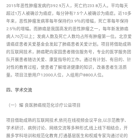
2015年恶性肿瘤发病约392.9万人，死亡约233.8万人。平均每天
超过1万人被确诊为癌症，每分钟有7.5个人被确诊为癌症。近10多
年来，恶性肿瘤发病率每年保持约3.9％的增幅，死亡率每年保持
2.5％的增幅。而肺癌是我国高发的恶性肿瘤之一，每年新发肺癌
病人70万以上；发病人数及死亡人数均占所有肿瘤第一位。北京爱
谱癌症患者关爱基金会发起了肺癌患者关爱计划。项目将借助成熟
的互联网技术，肺癌靶向家园患者微信服务号，专业的医学服务团
队开展患者随访关爱、康复指导的工作。通过有计划、有目的、针
对性的教育过程，使患者了解增进健康的知识，改善患者生活质
量。项目注册用户12000人位，入组用户8800人位。
四、学术交流
（一）耀·良医肺癌规范化诊疗公益项目
项目借助成熟的互联网技术,依托在线视频会议平台,以示范教学、
学术研讨、病例讨论、网络交流等多种形式,线上线下相结合，开
展多学科培训和规范化教育,打通基层医生和权威专家沟通讨论的