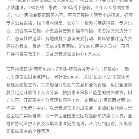
小站建设，180场线上患教，250场线下患教，全年公众号图文推
送、15个医院兼职招聘等内容。项目开展院内甄爱小站建设、妇瘤
专家公益直播、线下院内课堂、公众号、视频号疾病科普、专家访
谈、患者故事拍摄、卵巢癌科普知识媒体传播、患者家属交流分享
会、患者社群运营、各地康复会患者关爱行动、抗癌领袖评选大赛
等核心版本，覆盖全国500多家医院，近800位医护人员参与项目
开展科普宣教工作，受益患者及家属约110万人次。
项目持续建设“甄爱小站”–妇科肿瘤患者关爱中心（卵巢癌），致
力于覆盖全国重点院线，累计近200家。通过“甄爱小站”多媒体患
教视频轮播宣传，其次加强对患者的关爱和全场管理，组织全国康
复会定期开展线下交流分享、拍摄患者积极正能量的抗癌故事，树
立典范、开展患者社群管理和问答工作、定期举办“医患面对面”的
沟通，以患者为中心，以患者的需求为出发点，更加细致地解决患
者面临的实际难题；另一方面全国重点医院匹配随访兼职人员，全
方位协助医护人员及卵巢癌患者完成随访，从治疗到随访，实现对
卵巢癌患者的全程管理。