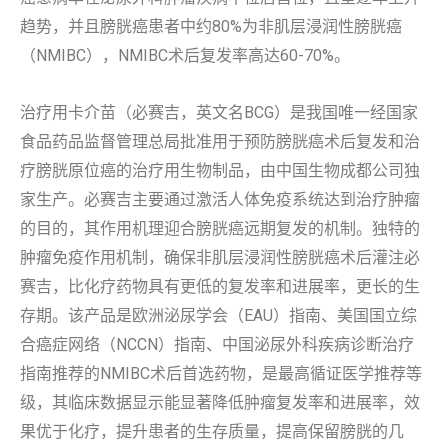
趋势，并且膀胱癌患者中约80%为非肌层浸润性膀胱癌
（NMIBC），NMIBC术后复发率高达60-70%。
治疗用卡介苗（必赛吉，英文名BCG）是我国唯一经国家
食品药品监督管理总局批准用于预防膀胱癌术后复发和治
疗膀胱原位癌的治疗用生物制品，由中国生物成都公司独
家生产。必赛吉主要通过激活人体免疫系统达到治疗肿瘤
的目的，其作用机理迎合膀胱癌远期复发的机制。独特的
肿瘤免疫作用机制，确保非肌层浸润性膀胱癌术后灌注必
赛吉，比化疗药物具有更低的复发率和进展率，更长的生
存期。该产品是欧洲泌尿学会（EAU）指南、美国国立综
合癌症网络（NCCN）指南、中国泌尿外科疾病诊断治疗
指南推荐的NMIBC术后首选药物，是最高循证医学推荐等
级，其临床数据显示能显著降低肿瘤复发率和进展率，效
果优于化疗，提升患者的生存质量，提高保留膀胱的几